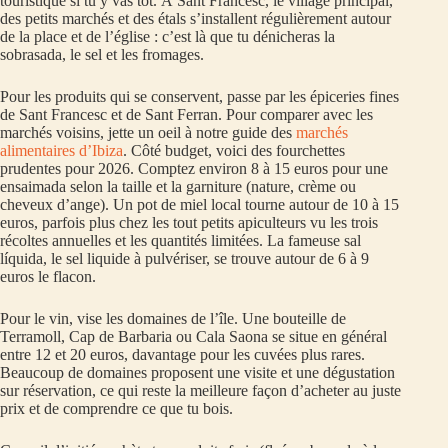
touristique si tu y vas tôt. À Sant Francesc, le village principal,
des petits marchés et des étals s’installent régulièrement autour
de la place et de l’église : c’est là que tu dénicheras la
sobrasada, le sel et les fromages.
Pour les produits qui se conservent, passe par les épiceries fines
de Sant Francesc et de Sant Ferran. Pour comparer avec les
marchés voisins, jette un oeil à notre guide des
marchés
alimentaires d’Ibiza
. Côté budget, voici des fourchettes
prudentes pour 2026. Comptez environ 8 à 15 euros pour une
ensaimada selon la taille et la garniture (nature, crème ou
cheveux d’ange). Un pot de miel local tourne autour de 10 à 15
euros, parfois plus chez les tout petits apiculteurs vu les trois
récoltes annuelles et les quantités limitées. La fameuse sal
líquida, le sel liquide à pulvériser, se trouve autour de 6 à 9
euros le flacon.
Pour le vin, vise les domaines de l’île. Une bouteille de
Terramoll, Cap de Barbaria ou Cala Saona se situe en général
entre 12 et 20 euros, davantage pour les cuvées plus rares.
Beaucoup de domaines proposent une visite et une dégustation
sur réservation, ce qui reste la meilleure façon d’acheter au juste
prix et de comprendre ce que tu bois.