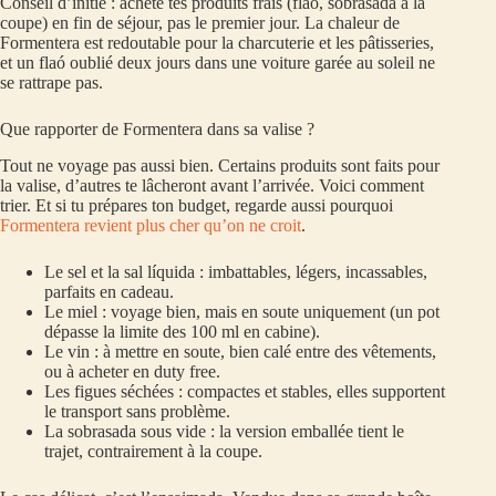
Conseil d’initié : achète tes produits frais (flaó, sobrasada à la
coupe) en fin de séjour, pas le premier jour. La chaleur de
Formentera est redoutable pour la charcuterie et les pâtisseries,
et un flaó oublié deux jours dans une voiture garée au soleil ne
se rattrape pas.
Que rapporter de Formentera dans sa valise ?
Tout ne voyage pas aussi bien. Certains produits sont faits pour
la valise, d’autres te lâcheront avant l’arrivée. Voici comment
trier. Et si tu prépares ton budget, regarde aussi pourquoi
Formentera revient plus cher qu’on ne croit
.
Le sel et la sal líquida : imbattables, légers, incassables,
parfaits en cadeau.
Le miel : voyage bien, mais en soute uniquement (un pot
dépasse la limite des 100 ml en cabine).
Le vin : à mettre en soute, bien calé entre des vêtements,
ou à acheter en duty free.
Les figues séchées : compactes et stables, elles supportent
le transport sans problème.
La sobrasada sous vide : la version emballée tient le
trajet, contrairement à la coupe.