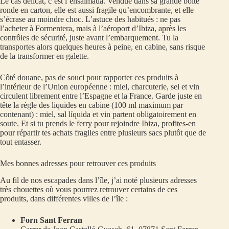
Le cas délicat, c’est l’ensaimada. Vendue dans sa grande boîte
ronde en carton, elle est aussi fragile qu’encombrante, et elle
s’écrase au moindre choc. L’astuce des habitués : ne pas
l’acheter à Formentera, mais à l’aéroport d’Ibiza, après les
contrôles de sécurité, juste avant l’embarquement. Tu la
transportes alors quelques heures à peine, en cabine, sans risque
de la transformer en galette.
Côté douane, pas de souci pour rapporter ces produits à
l’intérieur de l’Union européenne : miel, charcuterie, sel et vin
circulent librement entre l’Espagne et la France. Garde juste en
tête la règle des liquides en cabine (100 ml maximum par
contenant) : miel, sal líquida et vin partent obligatoirement en
soute. Et si tu prends le ferry pour rejoindre Ibiza, profites-en
pour répartir tes achats fragiles entre plusieurs sacs plutôt que de
tout entasser.
Mes bonnes adresses pour retrouver ces produits
Au fil de nos escapades dans l’île, j’ai noté plusieurs adresses
très chouettes où vous pourrez retrouver certains de ces
produits, dans différentes villes de l’île :
Forn Sant Ferran