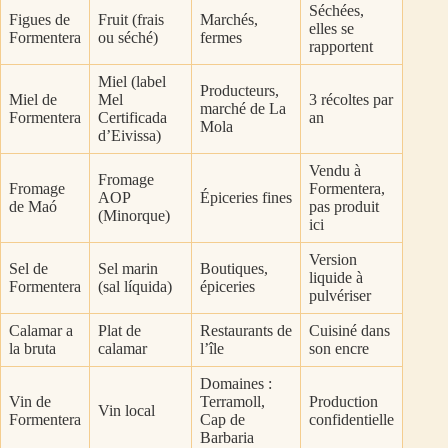
Séchées,
Figues de
Fruit (frais
Marchés,
elles se
Formentera
ou séché)
fermes
rapportent
Miel (label
Producteurs,
Miel de
Mel
3 récoltes par
marché de La
Formentera
Certificada
an
Mola
d’Eivissa)
Vendu à
Fromage
Fromage
Formentera,
AOP
Épiceries fines
de Maó
pas produit
(Minorque)
ici
Version
Sel de
Sel marin
Boutiques,
liquide à
Formentera
(sal líquida)
épiceries
pulvériser
Calamar a
Plat de
Restaurants de
Cuisiné dans
la bruta
calamar
l’île
son encre
Domaines :
Vin de
Terramoll,
Production
Vin local
Formentera
Cap de
confidentielle
Barbaria