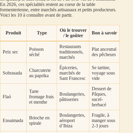
En 2026, ces spécialités restent au coeur de la table
formenterienne, entre marchés artisanaux et petits producteurs.
Voici les 10 à connaître avant de partir.
Où le trouver
Produit
Type
Bon à savoir
/ le goûter
Restaurants
Poisson
Plat ancestral
Peix sec
traditionnels,
séché
des pêcheurs
marchés
Épiceries,
Se tartine,
Charcuterie
Sobrasada
marchés de
voyage sous
au paprika
Sant Francesc
vide
Dessert de
Tarte
Boulangeries,
Pâques,
Flaó
fromage frais
pâtisseries
sucré-
et menthe
herbacé
Boulangeries,
Fragile, à
Brioche en
Ensaimada
aéroport
manger sous
spirale
d’Ibiza
2-3 jours