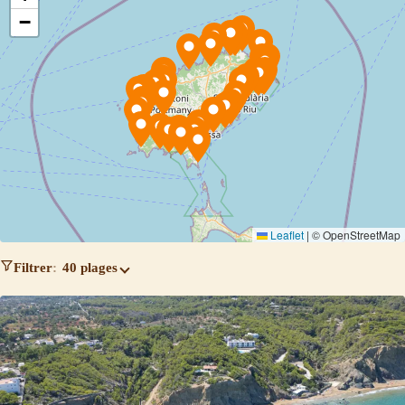
−
Leaflet
|
© OpenStreetMap
Filtrer
40 plages