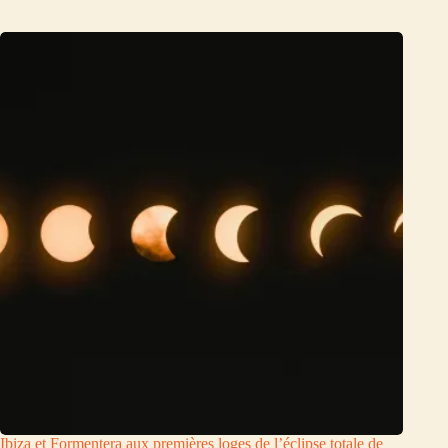
Ibiza et Formentera aux premières loges de l’éclipse totale de