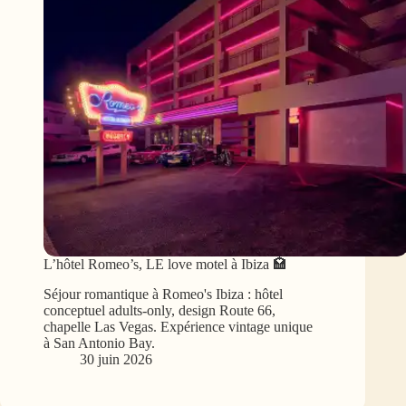
L’hôtel Romeo’s, LE love motel à Ibiza 🏩
Séjour romantique à Romeo's Ibiza : hôtel
conceptuel adults-only, design Route 66,
chapelle Las Vegas. Expérience vintage unique
à San Antonio Bay.
30 juin 2026