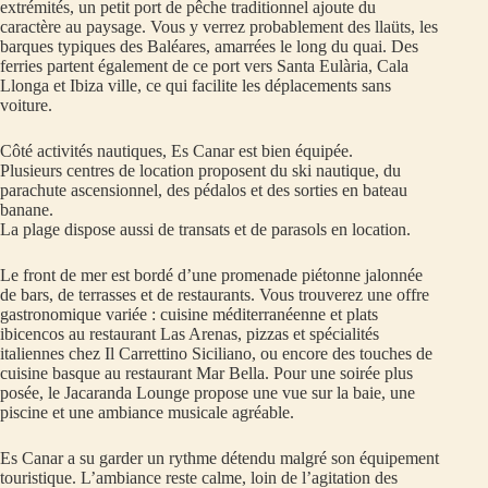
extrémités, un petit port de pêche traditionnel ajoute du
caractère au paysage. Vous y verrez probablement des llaüts, les
barques typiques des Baléares, amarrées le long du quai. Des
ferries partent également de ce port vers Santa Eulària, Cala
Llonga et Ibiza ville, ce qui facilite les déplacements sans
voiture.
Côté activités nautiques, Es Canar est bien équipée.
Plusieurs centres de location proposent du ski nautique, du
parachute ascensionnel, des pédalos et des sorties en bateau
banane.
La plage dispose aussi de transats et de parasols en location.
Le front de mer est bordé d’une promenade piétonne jalonnée
de bars, de terrasses et de restaurants. Vous trouverez une offre
gastronomique variée : cuisine méditerranéenne et plats
ibicencos au restaurant Las Arenas, pizzas et spécialités
italiennes chez Il Carrettino Siciliano, ou encore des touches de
cuisine basque au restaurant Mar Bella. Pour une soirée plus
posée, le Jacaranda Lounge propose une vue sur la baie, une
piscine et une ambiance musicale agréable.
Es Canar a su garder un rythme détendu malgré son équipement
touristique. L’ambiance reste calme, loin de l’agitation des