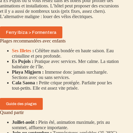
à Es Pujols ou si vous restez dans les hôtels pour profiter des
animations et installations. L’hôtel peut proposer des excursions
et il y a aussi de nombreux taxis (prix fixes, assez chers).
L’alternative maligne : louer des vélos électriques.
Ferry Ibiza > Formentera
Plages recommandées avec enfants
Ses Illetes
:
Célèbre mais bondée en haute saison. Eau
cristalline et peu profonde.
Es Pujols :
Pratique avec services. Mer calme. La station
balnéaire de l’île.
Playa Migjorn :
Immense donc jamais surchargée.
Sections avec ou sans services.
Cala Saona :
Petite crique protégée. Parfaite pour les
tout-petits. Elle est assez vite prisée.
Guide des plages
Quand partir
Juillet-août :
Plein été, animation maximale, prix au
sommet, affluence importante.
Juin ou septembre :
Températures agréables (25-28°C),