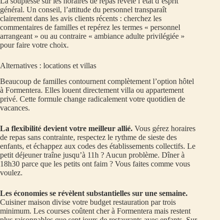
La souplesse sur les horaires de repas révèle l’état d’esprit
général. Un conseil, l’attitude du personnel transparaît
clairement dans les avis clients récents : cherchez les
commentaires de familles et repérez les termes « personnel
arrangeant » ou au contraire « ambiance adulte privilégiée »
pour faire votre choix.
Alternatives : locations et villas
Beaucoup de familles contournent complètement l’option hôtel
à Formentera. Elles louent directement villa ou appartement
privé. Cette formule change radicalement votre quotidien de
vacances.
La flexibilité devient votre meilleur allié.
Vous gérez horaires
de repas sans contrainte, respectez le rythme de sieste des
enfants, et échappez aux codes des établissements collectifs. Le
petit déjeuner traîne jusqu’à 11h ? Aucun problème. Dîner à
18h30 parce que les petits ont faim ? Vous faites comme vous
voulez.
Les économies se révèlent substantielles sur une semaine.
Cuisiner maison divise votre budget restauration par trois
minimum. Les courses coûtent cher à Formentera mais restent
plus raisonnables que sept jours de restaurants avec enfants. Sur